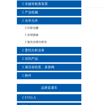
非破坏检查装置
产业机械
光学元件
衍射光栅
非球面镜
激光光谱分析仪
委托分析业务
试剂产品
液压齿轮泵、多路阀
附件
品牌直通车
EYELA