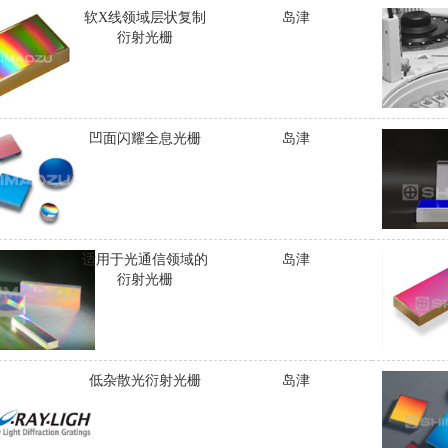
软X线领域层状复制
岛津
衍射光栅
凹面闪耀全息光栅
岛津
适用于光通信领域的
岛津
衍射光栅
低杂散光衍射光栅
岛津