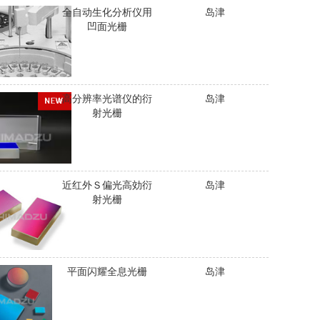
全自动生化分析仪用
岛津
凹面光栅
高分辨率光谱仪的衍
岛津
射光栅
近红外Ｓ偏光高効衍
岛津
射光栅
平面闪耀全息光栅
岛津