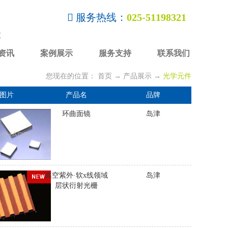
服务热线：
025-51198321
仪
资讯
案例展示
服务支持
联系我们
您现在的位置：
首页
→
产品展示
→
光学元件
图片
产品名
品牌
环曲面镜
岛津
真空紫外·软x线领域
岛津
层状衍射光栅